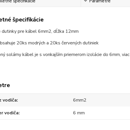
etné špecifikácie
Parametre
tné špecifikácie
é dutinky pre kábel 6mm2, dĺžka 12mm
obsahuje 20ks modrých a 20ks červených dutiniek
ý solárny kábel je s vonkajším priemerom izolácie do 6mm, viac
etre
z vodiča
6mm2
r vodiča
6 mm