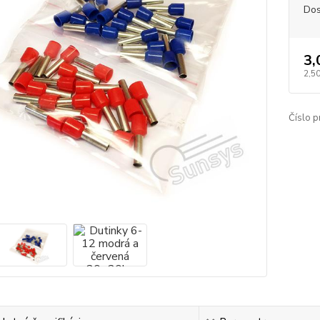
Dos
3,
2,50
Číslo p