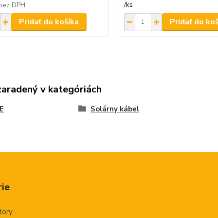
/
ks
bez DPH
Pridať do košíka
Pridať do ko
zaradený v kategóriách
E
Solárny kábel
ie
tory