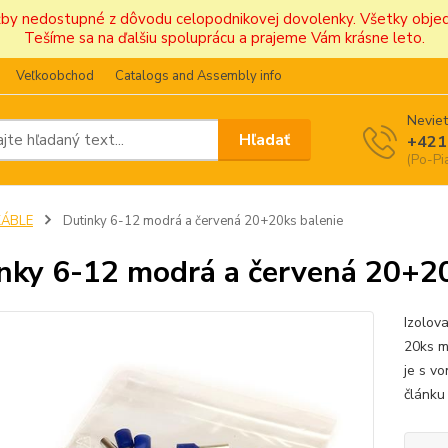
užby nedostupné z dôvodu celopodnikovej dovolenky. Všetky obj
Tešíme sa na ďalšiu spoluprácu a prajeme Vám krásne leto.
Veľkoobchod
Catalogs and Assembly info
Neviet
Hľadať
+421
(Po-Pi
KÁBLE
Dutinky 6-12 modrá a červená 20+20ks balenie
nky 6-12 modrá a červená 20+20
Izolov
20ks m
je s v
článk