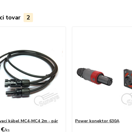
ci tovar
2
vací kábel MC4-MC4 2m - pár
Power konektor 630A
 €
/
ks