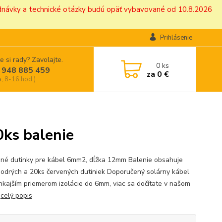
ednávky a technické otázky budú opäť vybavované od 10.8.2026
Prihlásenie
e si rady? Zavolajte.
0
ks
 948 885 459
za
0 €
a, 8-16 hod.)
ks balenie
ané dutinky pre kábel 6mm2, dĺžka 12mm Balenie obsahuje
odrých a 20ks červených dutiniek Doporučený solárny kábel
onkajším priemerom izolácie do 6mm, viac sa dočítate v našom
u
celý popis