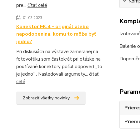
Kompl
pre...
čítať celé
01.03.2023
Komple
Konektor MC4 - originál alebo
Izolovan
napodobenina, komu to môže byť
jedno?
Balenie 
Pri diskusiách na výstave zameranej na
Doporučen
fotovoltiku som častokrát pri otázke na
používané konektory počul odpoveď „to
je jedno“ . Nasledovali argumety...
čítať
celé
Param
Zobraziť všetky novinky
Priere
Prieme