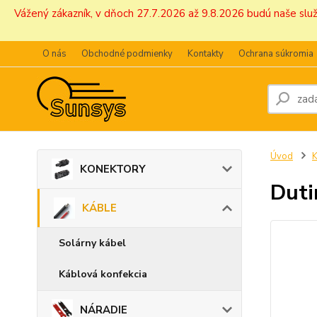
Vážený zákazník, v dňoch 27.7.2026 až 9.8.2026 budú naše sl
O nás
Obchodné podmienky
Kontakty
Ochrana súkromia
Úvod
KONEKTORY
Duti
KÁBLE
Solárny kábel
Káblová konfekcia
NÁRADIE