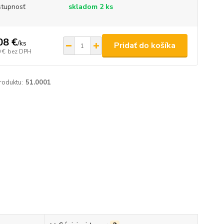
tupnosť
skladom 2 ks
08 €
/
ks
Pridať do košíka
 €
bez DPH
roduktu:
51.0001