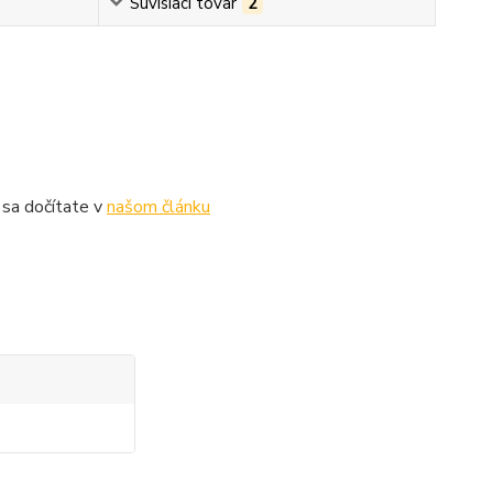
Súvisiaci tovar
2
 sa dočítate v
našom článku