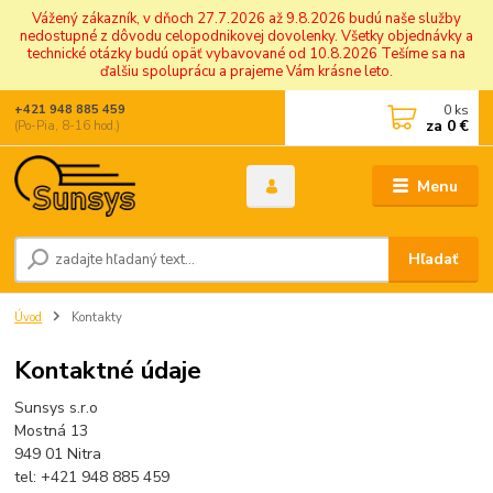
Vážený zákazník, v dňoch 27.7.2026 až 9.8.2026 budú naše služby
nedostupné z dôvodu celopodnikovej dovolenky. Všetky objednávky a
technické otázky budú opäť vybavované od 10.8.2026 Tešíme sa na
ďalšiu spoluprácu a prajeme Vám krásne leto.
0
ks
+421 948 885 459
za
0 €
(Po-Pia, 8-16 hod.)
Menu
Hľadať
Úvod
Kontakty
Kontaktné údaje
Sunsys s.r.o
Mostná 13
949 01 Nitra
tel: +421 948 885 459