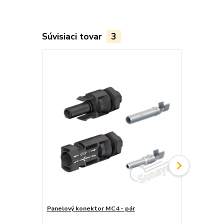
Súvisiaci tovar
3
Novinka
Panelový konektor MC4 - pár
Zlučovací k
pár