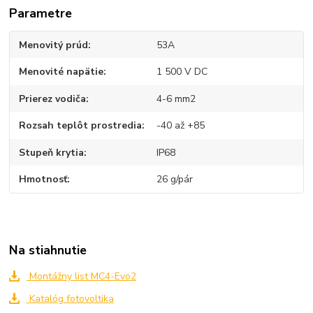
Parametre
Menovitý prúd
53A
Menovité napätie
1 500 V DC
Prierez vodiča
4-6 mm2
Rozsah teplôt prostredia
-40 až +85
Stupeň krytia
IP68
Hmotnosť
26 g/pár
Na stiahnutie
Montážny list MC4-Evo2
Katalóg fotovoltika