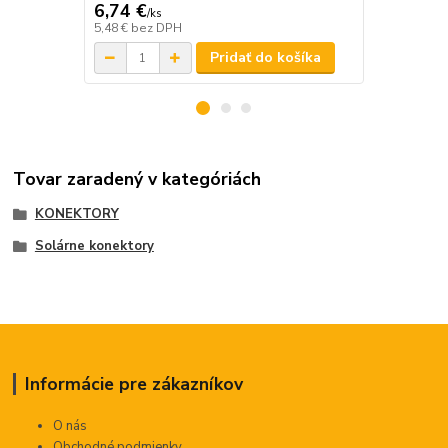
6,74 €
15,34 €
/
ks
/
k
5,48 €
bez DPH
12,47 €
bez 
Pridať do košíka
Tovar zaradený v kategóriách
KONEKTORY
Solárne konektory
Informácie pre zákazníkov
O nás
Obchodné podmienky