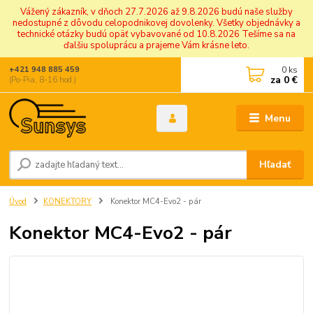
Vážený zákazník, v dňoch 27.7.2026 až 9.8.2026 budú naše služby
nedostupné z dôvodu celopodnikovej dovolenky. Všetky objednávky a
technické otázky budú opäť vybavované od 10.8.2026 Tešíme sa na
ďalšiu spoluprácu a prajeme Vám krásne leto.
0
ks
+421 948 885 459
za
0 €
(Po-Pia, 8-16 hod.)
Menu
Hľadať
Úvod
KONEKTORY
Konektor MC4-Evo2 - pár
Konektor MC4-Evo2 - pár