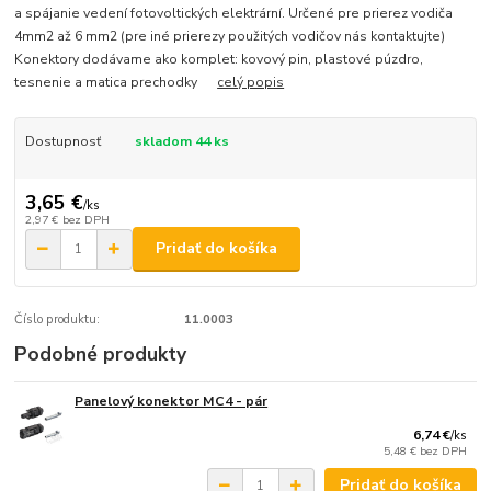
a spájanie vedení fotovoltických elektrární. Určené pre prierez vodiča
4mm2 až 6 mm2 (pre iné prierezy použitých vodičov nás kontaktujte)
Konektory dodávame ako komplet: kovový pin, plastové púzdro,
tesnenie a matica prechodky
celý popis
Dostupnosť
skladom 44 ks
3,65 €
/
ks
2,97 €
bez DPH
Pridať do košíka
Číslo produktu:
11.0003
Podobné produkty
Panelový konektor MC4 - pár
6,74 €
/
ks
5,48 €
bez DPH
Pridať do košíka