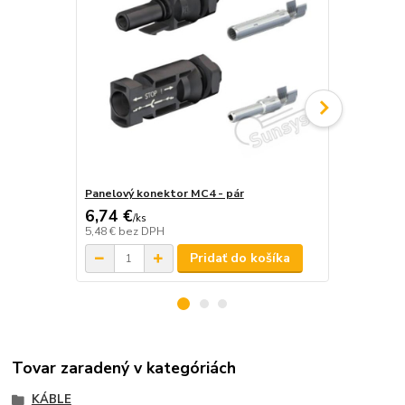
Panelový konektor MC4 - pár
Konektor MC
6,74 €
3,65 €
/
ks
/
ks
5,48 €
bez DPH
2,97 €
bez D
Pridať do košíka
Tovar zaradený v kategóriách
KÁBLE