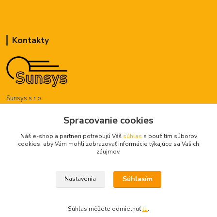
Kontakty
Sunsys s.r.o
Spracovanie cookies
+421 948 885 459
(Po-Pia, 8-16 hod.)
Náš e-shop a partneri potrebujú Váš
súhlas
s použitím súborov
cookies, aby Vám mohli zobrazovať informácie týkajúce sa Vašich
objednavky@sunsys.sk
záujmov.
Súhlasím
Nastavenia
Copyright @ 2023 Sunsys Všetky práva vyhradené.
Súhlas môžete odmietnuť
tu
.
Vytvorené na
Eshop-rychlo.sk