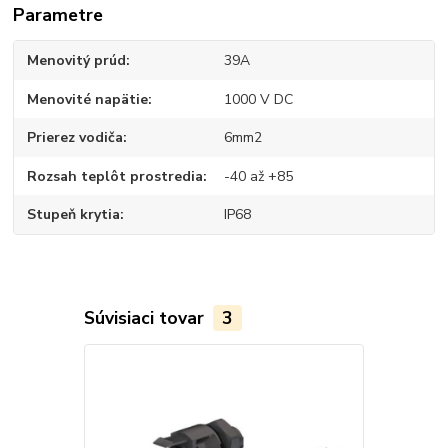
Parametre
Menovitý prúd
39A
Menovité napätie
1000 V DC
Prierez vodiča
6mm2
Rozsah teplôt prostredia
-40 až +85
Stupeň krytia
IP68
Súvisiaci tovar
3