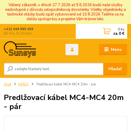
Vážený zákazník, v dňoch 27.7.2026 až 9.8.2026 budú naše služby
nedostupné z dôvodu celopodnikovej dovolenky. Všetky objednávky a
technické otázky budú opäť vybavované od 10.8.2026 Tešíme sa na
ďalšiu spoluprácu a prajeme Vám krásne leto.
0
ks
+421 948 885 459
za
0 €
(Po-Pia, 8-16 hod.)
Menu
Hľadať
Úvod
KÁBLE
Predlžovací kábel MC4-MC4 20m - pár
Predlžovací kábel MC4-MC4 20m
- pár