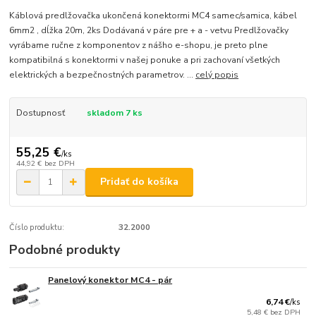
Káblová predlžovačka ukončená konektormi MC4 samec/samica, kábel
6mm2 , dĺžka 20m, 2ks Dodávaná v páre pre + a - vetvu Predlžovačky
vyrábame ručne z komponentov z nášho e-shopu, je preto plne
kompatibilná s konektormi v našej ponuke a pri zachovaní všetkých
elektrických a bezpečnostných parametrov. ...
celý popis
Dostupnosť
skladom 7 ks
55,25 €
/
ks
44,92 €
bez DPH
Pridať do košíka
Číslo produktu:
32.2000
Podobné produkty
Panelový konektor MC4 - pár
6,74 €
/
ks
5,48 €
bez DPH