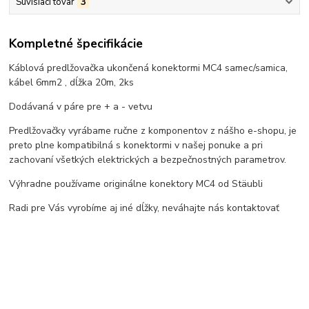
Súvisiaci tovar
3
Kompletné špecifikácie
Káblová predlžovačka ukončená konektormi MC4 samec/samica,
kábel 6mm2 , dĺžka 20m, 2ks
Dodávaná v páre pre + a - vetvu
Predlžovačky vyrábame ručne z komponentov z nášho e-shopu, je
preto plne kompatibilná s konektormi v našej ponuke a pri
zachovaní všetkých elektrických a bezpečnostných parametrov.
Výhradne používame originálne konektory MC4 od Stäubli
Radi pre Vás vyrobíme aj iné dĺžky, neváhajte nás kontaktovať