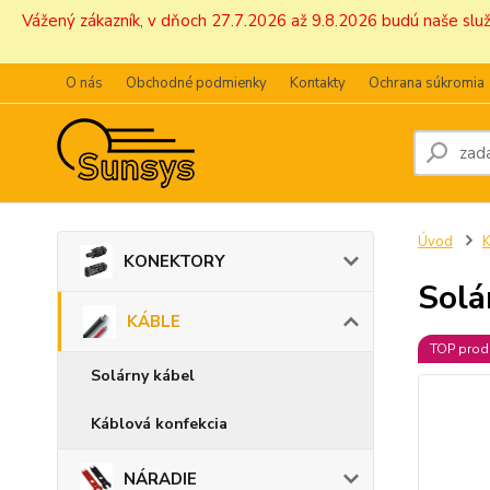
Vážený zákazník, v dňoch 27.7.2026 až 9.8.2026 budú naše sl
O nás
Obchodné podmienky
Kontakty
Ochrana súkromia
Úvod
KONEKTORY
Solá
KÁBLE
TOP prod
Solárny kábel
Káblová konfekcia
NÁRADIE