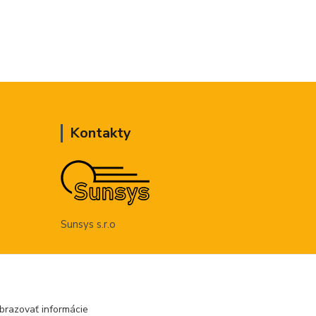
Kontakty
Sunsys s.r.o
+421 948 885 459
(Po-Pia, 8-16 hod.)
brazovať informácie
objednavky@sunsys.sk