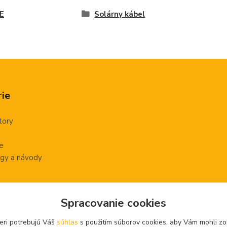
E
Solárny kábel
ie
tory
e
gy a návody
Spracovanie cookies
eri potrebujú Váš
súhlas
s použitím súborov cookies, aby Vám mohli zo