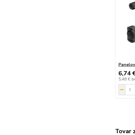
Panelov
6,74 
5,48 €
b
Tovar 