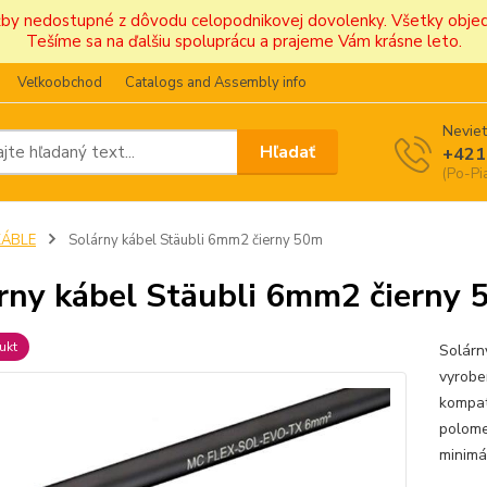
užby nedostupné z dôvodu celopodnikovej dovolenky. Všetky obj
Tešíme sa na ďalšiu spoluprácu a prajeme Vám krásne leto.
Veľkoobchod
Catalogs and Assembly info
Neviet
Hľadať
+421
(Po-Pi
KÁBLE
Solárny kábel Stäubli 6mm2 čierny 50m
rny kábel Stäubli 6mm2 čierny
ukt
Solárn
vyroben
kompat
polome
minimál