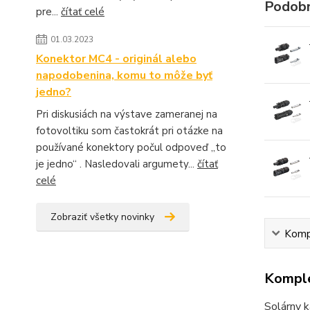
Podobn
pre...
čítať celé
01.03.2023
Konektor MC4 - originál alebo
napodobenina, komu to môže byť
jedno?
Pri diskusiách na výstave zameranej na
fotovoltiku som častokrát pri otázke na
používané konektory počul odpoveď „to
je jedno“ . Nasledovali argumety...
čítať
celé
Zobraziť všetky novinky
Kompl
Komple
Solárny k