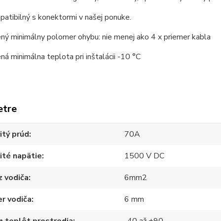
atibilný s konektormi v našej ponuke.
ný minimálny polomer ohybu: nie menej ako 4 x priemer kabla
á minimálna teplota pri inštalácii -10 °C
etre
itý prúd
70A
ité napätie
1500 V DC
z vodiča
6mm2
r vodiča
6 mm
 teplôt prostredia
-40 až +90