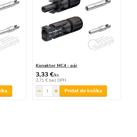
Konektor MC4 - pár
3,33 €
/
ks
2,71 €
bez DPH
šíka
Pridať do košíka