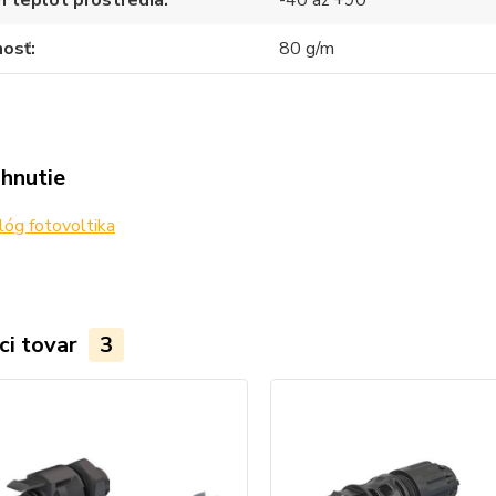
osť
80 g/m
ahnutie
óg fotovoltika
ci tovar
3