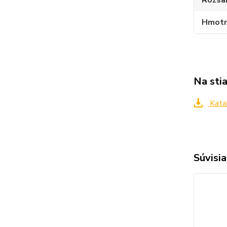
Hmotn
Na sti
Katal
Súvisia