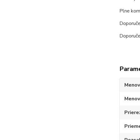
Plne komp
Doporuče
Doporučen
Param
Menov
Menov
Priere
Prieme
Rozsah