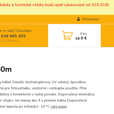
ednávky a technické otázky budú opäť vybavované od 10.8.2026
Prihlásenie
e si rady? Zavolajte.
0
ks
 948 885 459
za
0 €
a, 8-16 hod.)
 50m
y kábel Stäubli: bezhalogénový, UV odolný, špeciálne
ý pre fotovoltaiku, vnútorné i vonkajšie použitie. Plne
ibilný s konektormi v našej ponuke. Doporučený minimálny
r ohybu: nie menej ako 4 x priemer kabla Doporučená
na teplota pri inštalácii -10 °C
celý popis