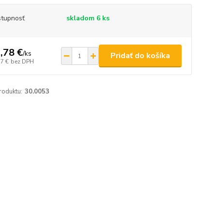
tupnosť
skladom 6 ks
,78 €
/
ks
Pridať do košíka
17 €
bez DPH
roduktu:
30.0053