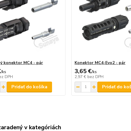
ý konektor MC4 - pár
Konektor MC4-Evo2 - pár
€
3,65 €
/
ks
/
ks
ez DPH
2,97 €
bez DPH
Pridať do košíka
Pridať do ko
zaradený v kategóriách