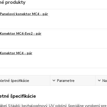
é produkty
Panelový konektor MC4 - pár
Konektor MC4-Evo2 - pár
Konektor MC4 - pár
etné špecifikácie
Parametre
Na
tné špecifikácie
ábel Stäubli: bezhalogénový, UV odolný, špeciálne vyrobený pre f